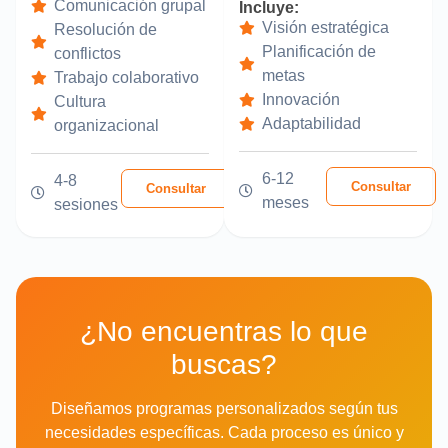
Comunicación grupal
Incluye:
Visión estratégica
Resolución de
Planificación de
conflictos
metas
Trabajo colaborativo
Innovación
Cultura
Adaptabilidad
organizacional
6-12
4-8
Consultar
Consultar
meses
sesiones
¿No encuentras lo que
buscas?
Diseñamos programas personalizados según tus
necesidades específicas. Cada proceso es único y