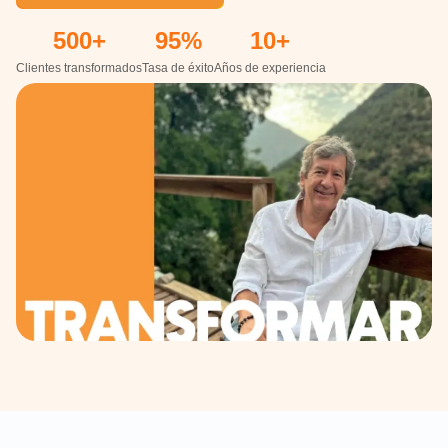
500
+
95
%
10
+
Clientes transformados
Tasa de éxito
Años de experiencia